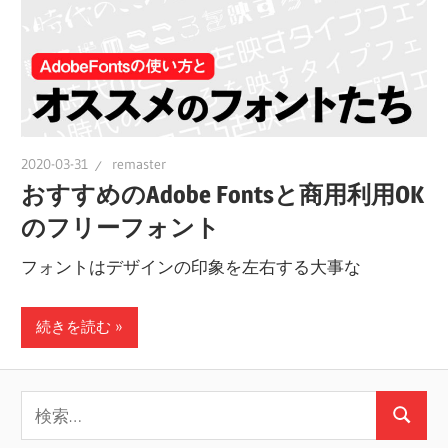
ザ
イ
ナ
ー
を
目
2020-03-31
remaster
指
おすすめのAdobe Fontsと商用利用OK
す
のフリーフォント
方
必
フォントはデザインの印象を左右する大事な
見！
プ
続きを読む
ロ
が
検
イ
検
索:
ラ