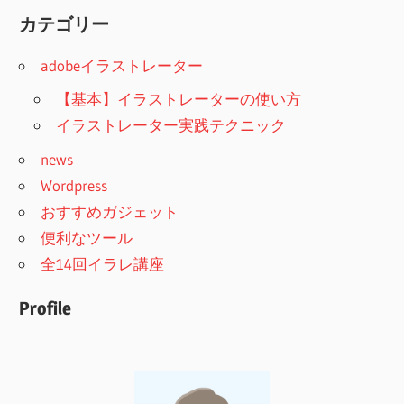
索
ス
カテゴリー
ト
adobeイラストレーター
レ
ー
【基本】イラストレーターの使い方
タ
イラストレーター実践テクニック
ー
news
の
Wordpress
使
おすすめガジェット
い
便利なツール
方、
全14回イラレ講座
基
本
Profile
か
ら
実