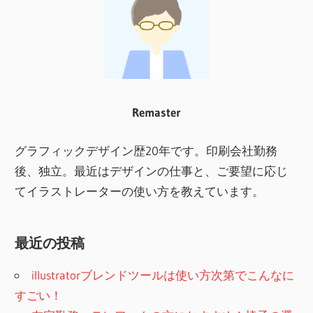
践
的
な
テ
ク
ニ
Remaster
ッ
ク、
グラフィックデザイン歴20年です。印刷会社勤務
印
後、独立。最近はデザインの仕事と、ご要望に応じ
刷
てイラストレーターの使い方を教えています。
デ
ー
最近の投稿
タ
制
illustratorブレンドツールは使い方次第でこんなに
作
すごい！
時