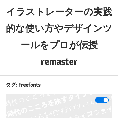
コ
イラストレーターの実践
ン
テ
的な使い方やデザインツ
ン
ツ
ールをプロが伝授
へ
ス
キ
remaster
ッ
独
プ
学
タグ:
Freefonts
の
方
や
デ