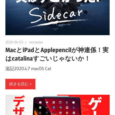
ザ
イ
ナ
ー
を
目
2020-04-03
remaster
指
MacとiPadとApplepencilが神連係！実
す
はcatalinaすごいじゃないか！
方
必
追記2020.4.7 macOS Cat
見！
プ
続きを読む
ロ
が
イ
ラ