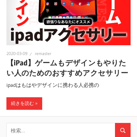
ス
ト
レ
ー
タ
ー
2020-03-09
remaster
の
【iPad】ゲームもデザインもやりた
使
い人のためのおすすめアクセサリー
い
方、
ipadはもはやデザインに携わる人必携の
基
本
続きを読む
か
ら
検
実
検
索: