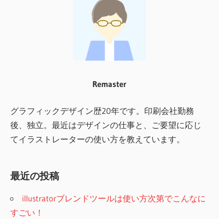
の
ル
ー
ル
や
入
Remaster
稿
方
グラフィックデザイン歴20年です。印刷会社勤務
法、
後、独立。最近はデザインの仕事と、ご要望に応じ
デ
てイラストレーターの使い方を教えています。
ザ
イ
最近の投稿
ン
の
illustratorブレンドツールは使い方次第でこんなに
基
すごい！