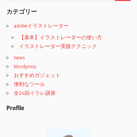
践
索
的
カテゴリー
な
adobeイラストレーター
テ
ク
【基本】イラストレーターの使い方
ニ
イラストレーター実践テクニック
ッ
news
ク、
Wordpress
印
おすすめガジェット
刷
便利なツール
デ
全14回イラレ講座
ー
タ
Profile
制
作
時