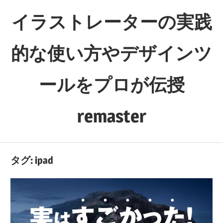
コ
イラストレーターの実践
ン
テ
的な使い方やデザインツ
ン
ツ
ールをプロが伝授
へ
ス
キ
remaster
ッ
独
プ
学
タグ:
ipad
の
方
や
デ